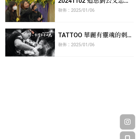
20241102 追思劉公文忠先
生_告別式精華_完成
發佈：2025/01/06
TATTOO 華麗有靈魂的刺青
人生夜行刺青校長【 吳世
發佈：2025/01/06
民先生 】告別追思會