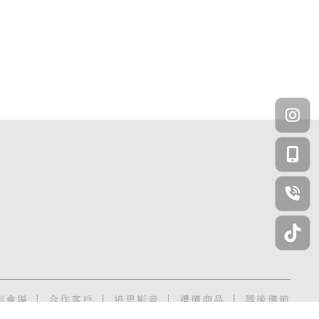
別會場
合作客戶
追思影音
禮儀商品
葬後儀節