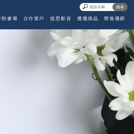
告別會場
合作客戶
追思影音
禮儀商品
葬後儀節