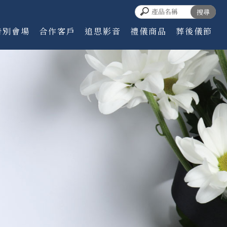
告別會場
合作客戶
追思影音
禮儀商品
葬後儀節